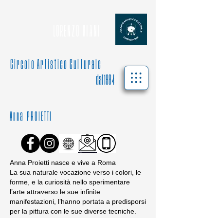
L O R E N Z O V I A N I
C i r c o l o A r t i s t i c o C u l t u r a l e
dal 1984
A n n a P R O I E T T I
Anna Proietti nasce e vive a Roma
La sua naturale vocazione verso i colori, le
forme, e la curiosità nello sperimentare
l’arte attraverso le sue infinite
manifestazioni, l’hanno portata a predisporsi
per la pittura con le sue diverse tecniche.