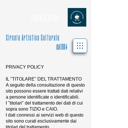
L O R E N Z O V I A N I
C i r c o l o A r t i s t i c o C u l t u r a l e
dal 1984
PRIVACY POLICY
IL "TITOLARE" DEL TRATTAMENTO
A seguito della consultazione di questo
sito possono essere trattati dati relativi
a persone identificate o identificabili.
I "titolari" del trattamento dei dati di cui
sopra sono TIZIO e CAIO.
I dati connessi ai servizi web di questo
sito sono curati esclusivamente dai
titolari del trattamento.