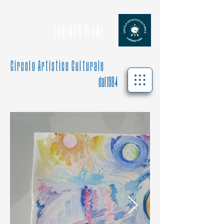
L O R E N Z O V I A N I
C i r c o l o A r t i s t i c o C u l t u r a l e
dal 1984