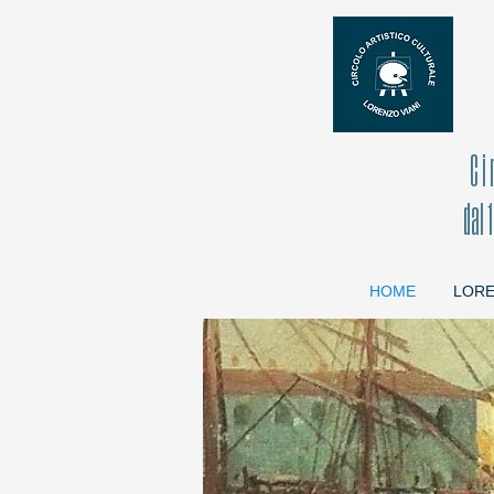
C 
dal 
HOME
LORE