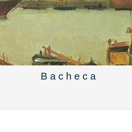
B a c h e c a