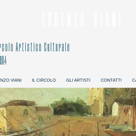
L O R E N Z O V I A N I
i r c o l o A r t i s t i c o C u l t
1984
NZO VIANI
IL CIRCOLO
GLI ARTISTI
CONTATTI
C